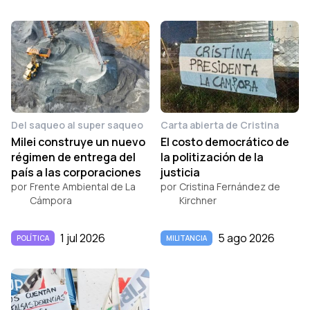
Del saqueo al super saqueo
Carta abierta de Cristina
Milei construye un nuevo
El costo democrático de
régimen de entrega del
la politización de la
país a las corporaciones
justicia
por
Frente Ambiental de La
por
Cristina Fernández de
Cámpora
Kirchner
1 jul 2026
5 ago 2026
POLÍTICA
MILITANCIA