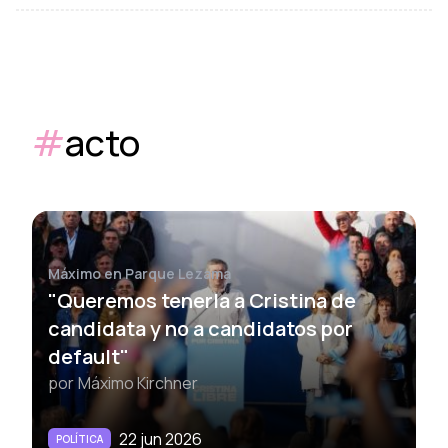
#
acto
Máximo en Parque Lezama
"Queremos tenerla a Cristina de
candidata y no a candidatos por
default"
por
Máximo Kirchner
22 jun 2026
POLÍTICA