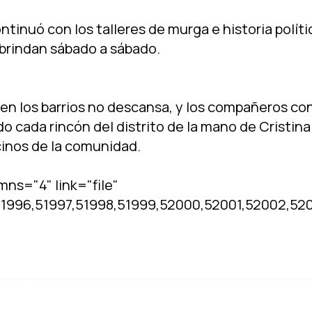
ntinuó con los talleres de murga e historia polí­ti
rindan sábado a sábado.
 en los barrios no descansa, y los compañeros co
 cada rincón del distrito de la mano de Cristina 
cinos de la comunidad.
mns="4" link="file"
51996,51997,51998,51999,52000,52001,52002,52