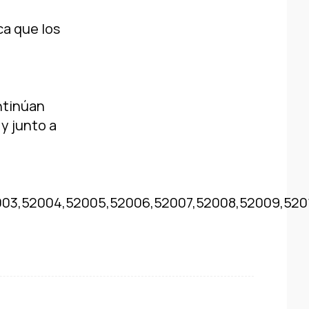
ca que los
ntinúan
y junto a
003,52004,52005,52006,52007,52008,52009,5201