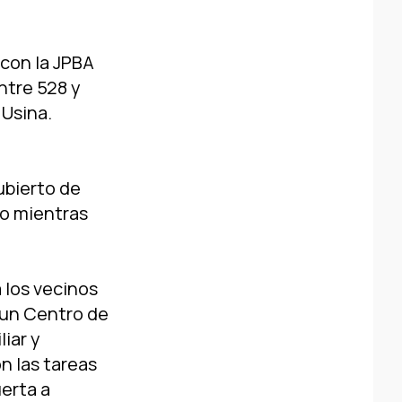
con la JPBA
ntre 528 y
 Usina.
ubierto de
no mientras
 los vecinos
r un Centro de
liar y
n las tareas
uerta a