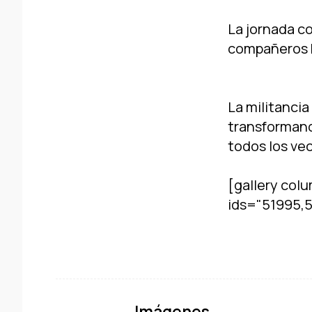
La jornada co
compañeros b
La militancia
transformando
todos los ve
[gallery colu
ids="51995,
Imágenes