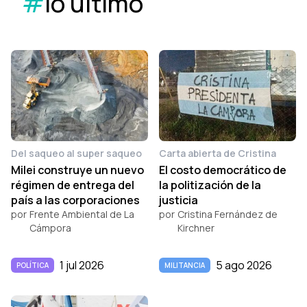
#
lo último
Del saqueo al super saqueo
Carta abierta de Cristina
Milei construye un nuevo
El costo democrático de
régimen de entrega del
la politización de la
país a las corporaciones
justicia
por
Frente Ambiental de La
por
Cristina Fernández de
Cámpora
Kirchner
1 jul 2026
5 ago 2026
POLÍTICA
MILITANCIA