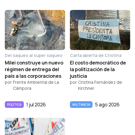
Del saqueo al super saqueo
Carta abierta de Cristina
Milei construye un nuevo
El costo democrático de
régimen de entrega del
la politización de la
país a las corporaciones
justicia
por
Frente Ambiental de La
por
Cristina Fernández de
Cámpora
Kirchner
1 jul 2026
5 ago 2026
POLÍTICA
MILITANCIA