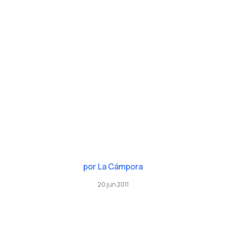
por
La Cámpora
20 jun 2011