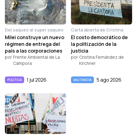
Del saqueo al super saqueo
Carta abierta de Cristina
Milei construye un nuevo
El costo democrático de
régimen de entrega del
la politización de la
país a las corporaciones
justicia
por
Frente Ambiental de La
por
Cristina Fernández de
Cámpora
Kirchner
1 jul 2026
5 ago 2026
POLÍTICA
MILITANCIA