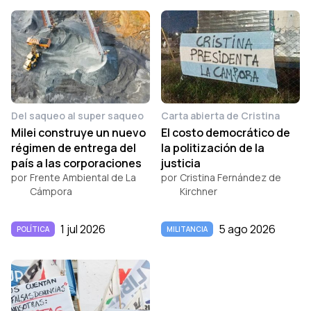
Del saqueo al super saqueo
Carta abierta de Cristina
Milei construye un nuevo
El costo democrático de
régimen de entrega del
la politización de la
país a las corporaciones
justicia
por
Frente Ambiental de La
por
Cristina Fernández de
Cámpora
Kirchner
1 jul 2026
5 ago 2026
POLÍTICA
MILITANCIA