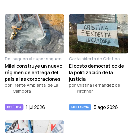
Del saqueo al super saqueo
Carta abierta de Cristina
Milei construye un nuevo
El costo democrático de
régimen de entrega del
la politización de la
país a las corporaciones
justicia
por
Frente Ambiental de La
por
Cristina Fernández de
Cámpora
Kirchner
1 jul 2026
5 ago 2026
POLÍTICA
MILITANCIA