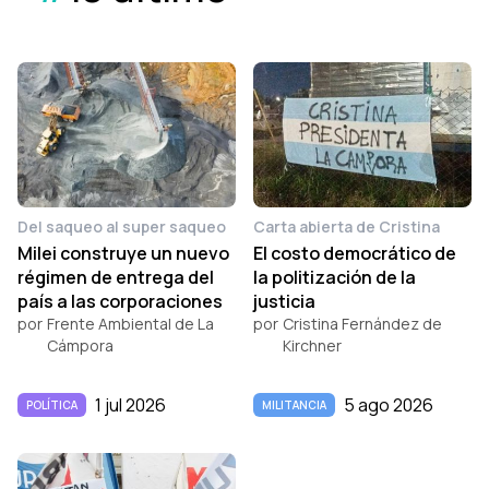
Del saqueo al super saqueo
Carta abierta de Cristina
Milei construye un nuevo
El costo democrático de
régimen de entrega del
la politización de la
país a las corporaciones
justicia
por
Frente Ambiental de La
por
Cristina Fernández de
Cámpora
Kirchner
1 jul 2026
5 ago 2026
POLÍTICA
MILITANCIA