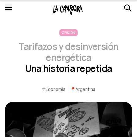
OPINIÓN
Tarifazos y desinversión
energética
Una historia repetida
#
Economía
📍
Argentina