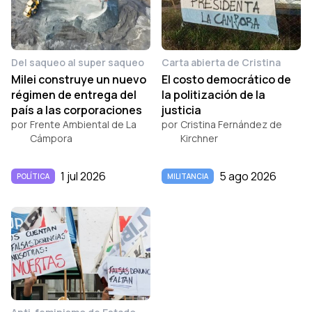
Del saqueo al super saqueo
Carta abierta de Cristina
Milei construye un nuevo
El costo democrático de
régimen de entrega del
la politización de la
país a las corporaciones
justicia
por
Frente Ambiental de La
por
Cristina Fernández de
Cámpora
Kirchner
1 jul 2026
5 ago 2026
POLÍTICA
MILITANCIA