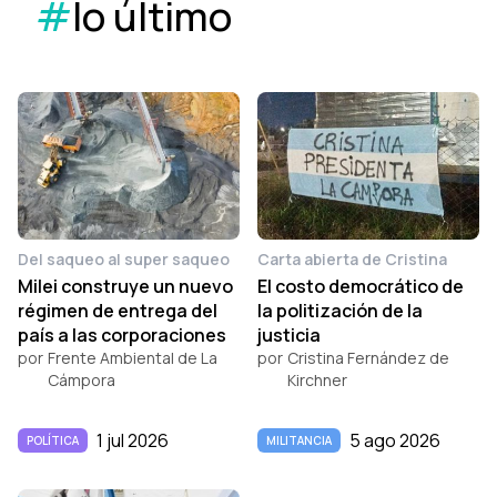
#
lo último
Del saqueo al super saqueo
Carta abierta de Cristina
Milei construye un nuevo
El costo democrático de
régimen de entrega del
la politización de la
país a las corporaciones
justicia
por
Frente Ambiental de La
por
Cristina Fernández de
Cámpora
Kirchner
1 jul 2026
5 ago 2026
POLÍTICA
MILITANCIA