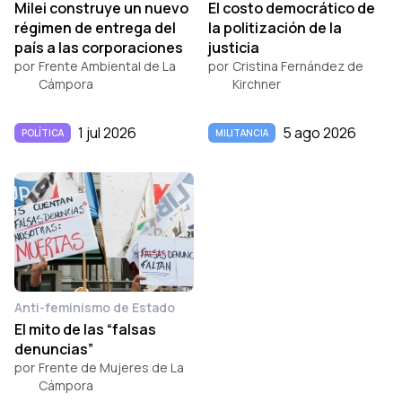
Milei construye un nuevo
El costo democrático de
régimen de entrega del
la politización de la
país a las corporaciones
justicia
por
Frente Ambiental de La
por
Cristina Fernández de
Cámpora
Kirchner
1 jul 2026
5 ago 2026
POLÍTICA
MILITANCIA
Anti-feminismo de Estado
El mito de las “falsas
denuncias”
por
Frente de Mujeres de La
Cámpora