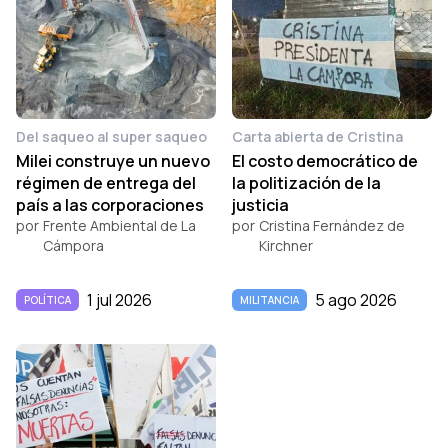
Del saqueo al super saqueo
Carta abierta de Cristina
Milei construye un nuevo
El costo democrático de
régimen de entrega del
la politización de la
país a las corporaciones
justicia
por
Frente Ambiental de La
por
Cristina Fernández de
Cámpora
Kirchner
1 jul 2026
5 ago 2026
POLÍTICA
MILITANCIA