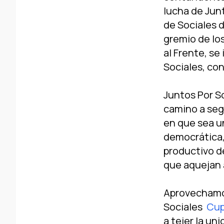
lucha de Jun
de Sociales 
gremio de los
al Frente, se
Sociales, con
Juntos Por So
camino a seg
en que sea u
democrática,
productivo de
que aquejan 
Aprovechamos 
Sociales
Cup
a tejer la un