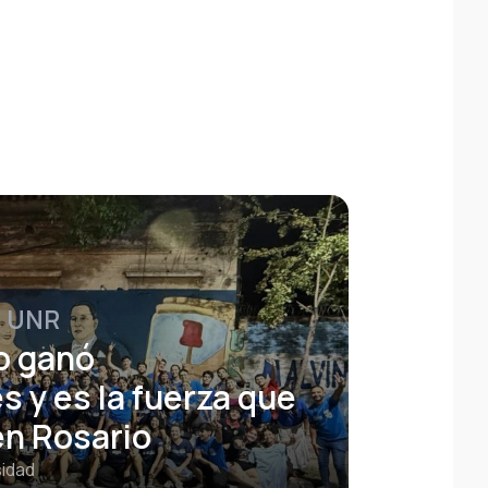
a UNR
o ganó
 y es la fuerza que
en Rosario
idad