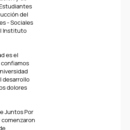
 Estudiantes
ducción del
es - Sociales
l Instituto
d es el
y confiamos
niversidad
 desarrollo
los dolores
de Juntos Por
er comenzaron
 de