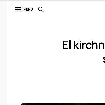
MENU
El kirch