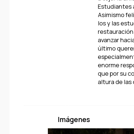
Estudiantes a
Asimismo fel
los y las es
restauración
avanzar haci
último quere
especialmen
enorme respon
que por su c
Imágenes