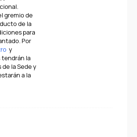
cional.
el gremio de
oducto de la
diciones para
antado. Por
tro
y
 tendrán la
 de la Sede y
starán a la