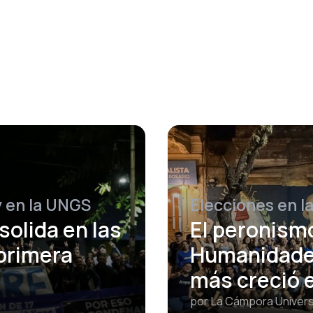
y en la UNGS
Elecciones en l
solida en las
El peronism
 primera
Humanidades
más creció 
por
La Cámpora Univers