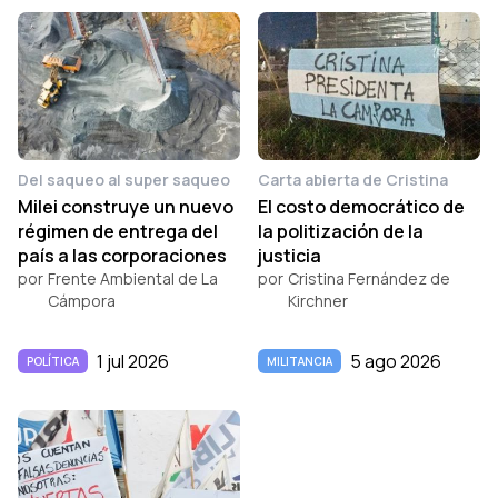
Del saqueo al super saqueo
Carta abierta de Cristina
Milei construye un nuevo
El costo democrático de
régimen de entrega del
la politización de la
país a las corporaciones
justicia
por
Frente Ambiental de La
por
Cristina Fernández de
Cámpora
Kirchner
1 jul 2026
5 ago 2026
POLÍTICA
MILITANCIA