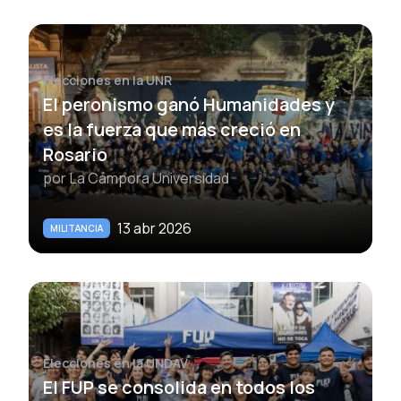
Elecciones en la UNR
El peronismo ganó Humanidades y
es la fuerza que más creció en
Rosario
por
La Cámpora Universidad
13 abr 2026
MILITANCIA
Elecciones en la UNDAV
El FUP se consolida en todos los