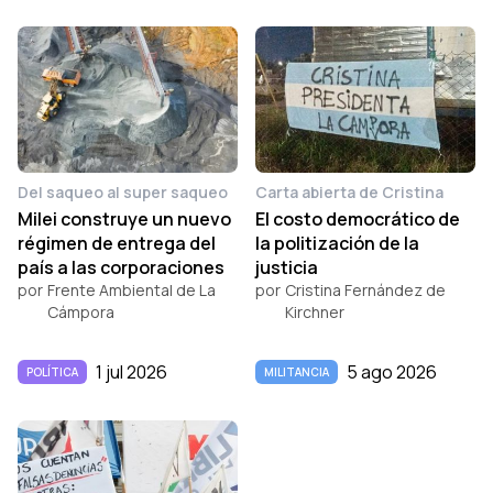
Del saqueo al super saqueo
Carta abierta de Cristina
Milei construye un nuevo
El costo democrático de
régimen de entrega del
la politización de la
país a las corporaciones
justicia
por
Frente Ambiental de La
por
Cristina Fernández de
Cámpora
Kirchner
1 jul 2026
5 ago 2026
POLÍTICA
MILITANCIA