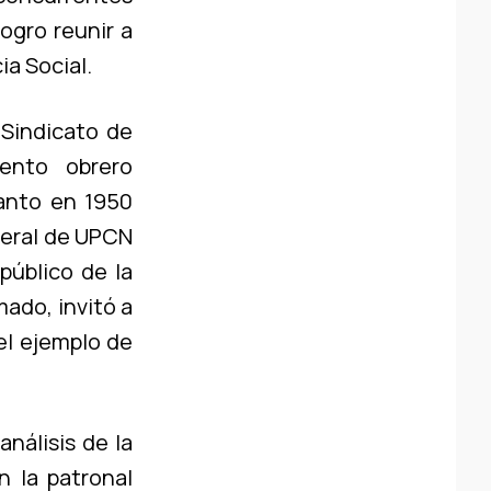
ogro reunir a
a Social.
 Sindicato de
iento obrero
tanto en 1950
neral de UPCN
público de la
mado, invitó a
 el ejemplo de
nálisis de la
n la patronal