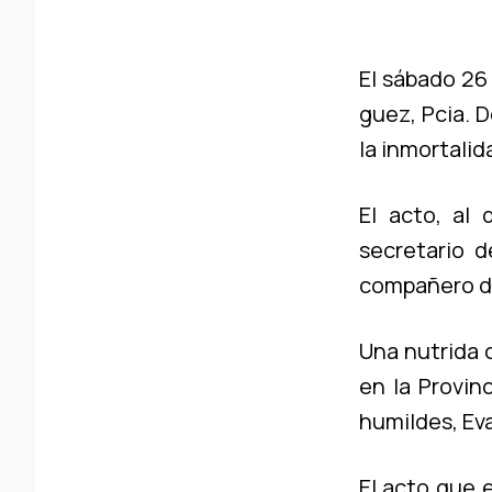
El sábado 26 
guez, Pcia. 
la inmortalid
El acto, al 
secretario d
compañero de
Una nutrida 
en la Provin
humildes, Ev
El acto que