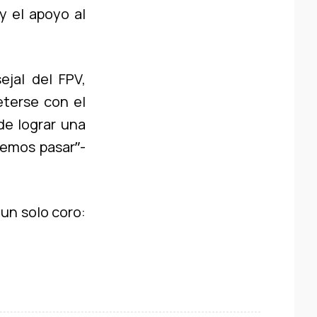
y el apoyo al
jal del FPV,
eterse con el
de lograr una
jemos pasarˮ-
un solo coro: