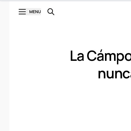
MENU
La Cámpor
nunca