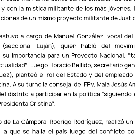
y con la mí­stica militante de los más jóvenes, l
ciones de un mismo proyecto militante de Justici
estuvo a cargo de Manuel González, vocal del
(seccional Luján), quien habló del movim
 su importancia para un Proyecto Nacional, “
ctualidadˮ. Luego Horacio Bellido, secretario ge
­guez), planteó el rol del Estado y del empleado 
na. A su turno la consejal del FPV, Maia Jesús A
el distrito a participar en la polí­tica “siguiendo
Presidenta Cristinaˮ.
 de La Cámpora, Rodrigo Rodrí­guez, realizó un a
 la que se halla el paí­s luego del conflicto co