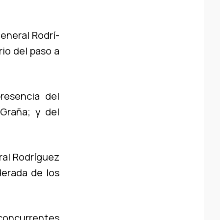
General Rodrí­
io del paso a
presencia del
 Graña; y del
al Rodrí­guez
derada de los
concurrentes