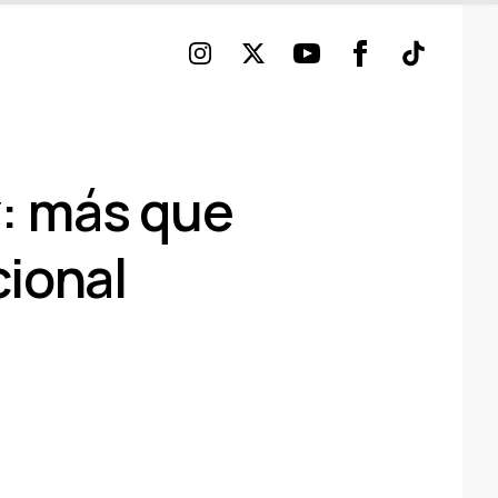
Instagram
Twitter
Youtube
Facebook
TikTok
z: más que
cional