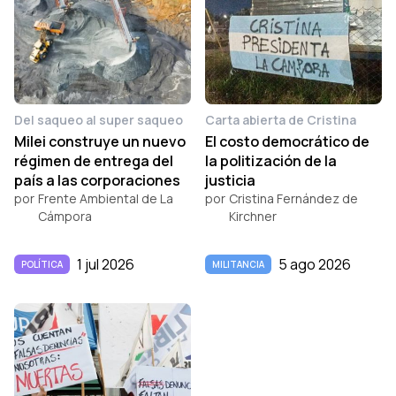
Del saqueo al super saqueo
Carta abierta de Cristina
Milei construye un nuevo
El costo democrático de
régimen de entrega del
la politización de la
país a las corporaciones
justicia
por
Frente Ambiental de La
por
Cristina Fernández de
Cámpora
Kirchner
1 jul 2026
5 ago 2026
POLÍTICA
MILITANCIA