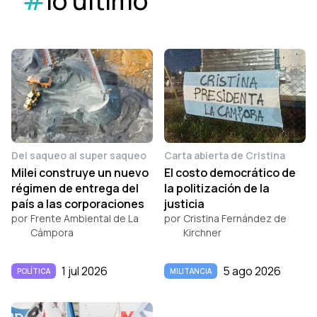
#
lo último
Del saqueo al super saqueo
Carta abierta de Cristina
Milei construye un nuevo
El costo democrático de
régimen de entrega del
la politización de la
país a las corporaciones
justicia
por
Frente Ambiental de La
por
Cristina Fernández de
Cámpora
Kirchner
1 jul 2026
5 ago 2026
POLÍTICA
MILITANCIA