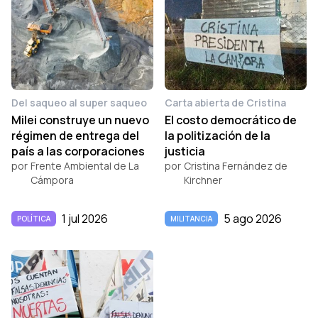
Del saqueo al super saqueo
Carta abierta de Cristina
Milei construye un nuevo
El costo democrático de
régimen de entrega del
la politización de la
país a las corporaciones
justicia
por
Frente Ambiental de La
por
Cristina Fernández de
Cámpora
Kirchner
1 jul 2026
5 ago 2026
POLÍTICA
MILITANCIA