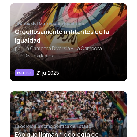
15 años del Matrimonio Igualitario
Orgullosamente militantes de la
igualdad
por
La Cámpora Diversia + La Cámpora
Diversidades
21 jul 2025
POLÍTICA
La odiología como política de Estado
Eso que llaman “ideología de