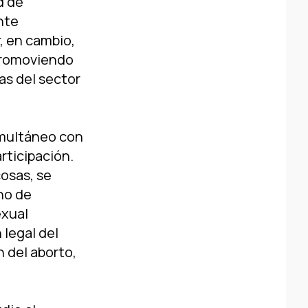
d de
nte
, en cambio,
 promoviendo
as del sector
simultáneo con
rticipación.
cosas, se
no de
exual
 legal del
 del aborto,