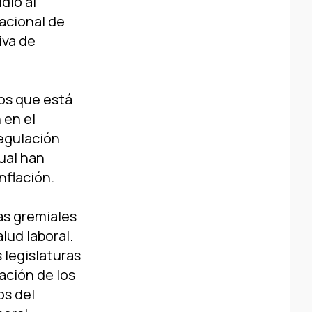
dio al
acional de
iva de
tos que está
 en el
regulación
cual han
nflación.
as gremiales
lud laboral.
s legislaturas
pación de los
os del