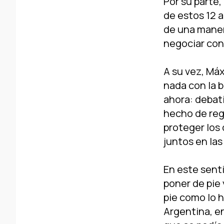
Por su parte,
de estos 12 
de una maner
negociar con 
A su vez, Má
nada con la 
ahora: debati
hecho de regr
proteger los 
juntos en las
En este senti
poner de pie 
pie como lo h
Argentina, e