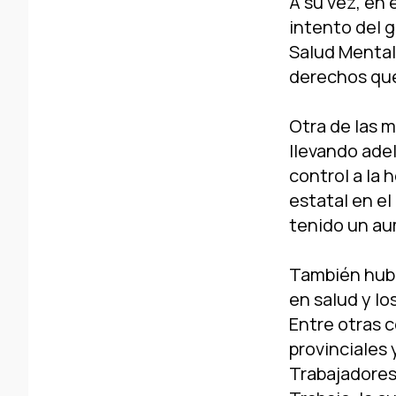
A su vez, en 
intento del g
Salud Mental,
derechos que
Otra de las m
llevando ade
control a la 
estatal en el
tenido un aum
También hubo
en salud y lo
Entre otras c
provinciales 
Trabajadores 