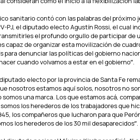
al consideran como el inicio a la flexibilización la
í­tico sanitario contó con las palabras del próximo 
V-PJ, el diputado electo Agustí­n Rossi, el cual in
nsmitirles el profundo orgullo de participar de 
 es capaz de organizar esta movilización de cuadro
­s para denunciar las polí­ticas del gobierno nacion
hacer cuando volvamos a estar en el gobiernoˮ.
 diputado electo por la provincia de Santa Fe re
que nosotros estamos aquí­ solos, nosotros no s
 no somos una marca. Los que estamos acá, compa
somos los herederos de los trabajadores que hici
945, los compañeros que lucharon para que Perón 
mos los herederos de los 30 mil desaparecidosˮ.