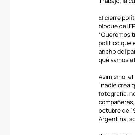
Trabajo, la cu
El cierre pol
bloque del FP
“Queremos tra
polí­tico que
ancho del paí
qué vamos a 
Asimismo, el
"nadie crea 
fotografí­a,
compañeras, 
octubre de 1
Argentina, so