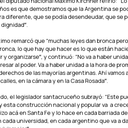
 el diputado nacional Máximo Kirchner refirió: “L
años es que demostramos que la Argentina se pod
a diferente, que se podí­a desendeudar, que se p
dignidadˮ.
ximo remarcó que “muchas leyes dan bronca per
bronca, lo que hay que hacer es lo que están hac
r y organizarseˮ, y continuó: “No va a haber unida
esar al poder. Va a haber unidad a la hora de pro
derechos de las mayorí­as argentinas. Ahí­ vamos 
 calles, en la cámara y en la Casa Rosadaˮ.
do, el legislador santacruceño subrayó: “Este pue
y esta construcción nacional y popular va a crec
izo acá en Santa Fe y lo hace en cada barriada de
n cada universidad, en cada argentino que va a d