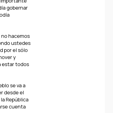
o importante
í­a gobernar
odí­a
o no hacemos
iendo ustedes
d por el sólo
mover y
a estar todos
blo se va a
er desde el
 la República
arse cuenta