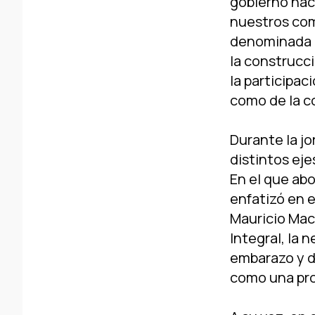
gobierno naci
nuestros comp
denominada l
la construcc
la participac
como de la c
Durante la jo
distintos eje
En el que ab
enfatizó en e
Mauricio Macr
Integral, la 
embarazo y da
como una pro