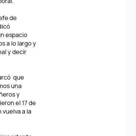
boral.
jefe de
dicó
un espacio
s a lo largo y
al y decir
marcó que
omos una
ñeros y
eron el 17 de
vuelva a la