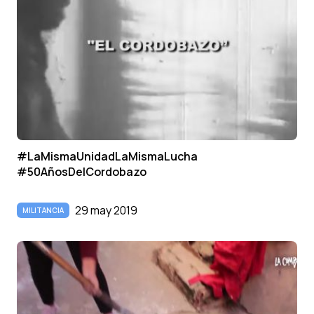
#LaMismaUnidadLaMismaLucha
#50AñosDelCordobazo
29 may 2019
MILITANCIA