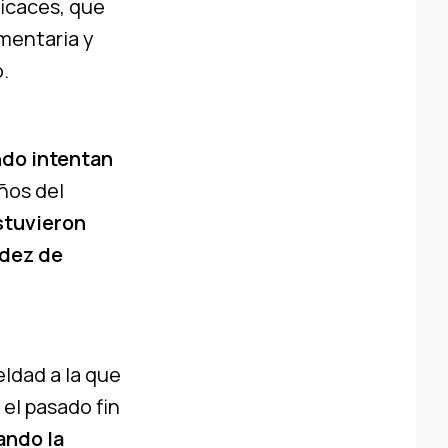
icaces, que
mentaria y
.
ndo intentan
ños del
stuvieron
ndez de
ldad a la que
el pasado fin
ando la