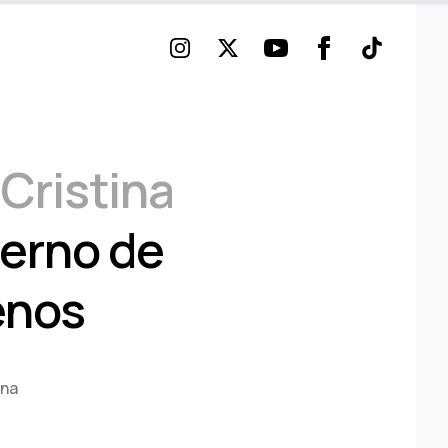
Instagram
Twitter
Youtube
Facebook
TikTok
 Cristina
ierno de
enos
ina