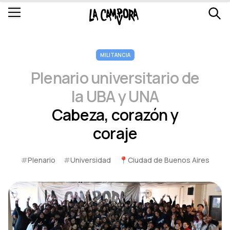
MILITANCIA
Plenario universitario de
la UBA y UNA
Cabeza, corazón y
coraje
#
Plenario
#
Universidad
📍
Ciudad de Buenos Aires