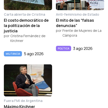
Carta abierta de Cristina
Anti-feminismo de Estado
El costo democrático de
El mito de las “falsas
la politización de la
denuncias”
justicia
por
Frente de Mujeres de La
Cámpora
por
Cristina Fernández de
Kirchner
3 ago 2026
POLÍTICA
5 ago 2026
MILITANCIA
Fuera FMI de Argentina
Máximo Kirchner