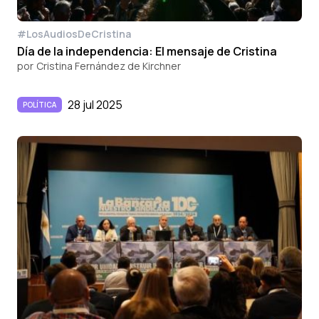
#LosAudiosDeCristina
Día de la independencia: El mensaje de Cristina
por
Cristina Fernández de Kirchner
28 jul 2025
POLÍTICA